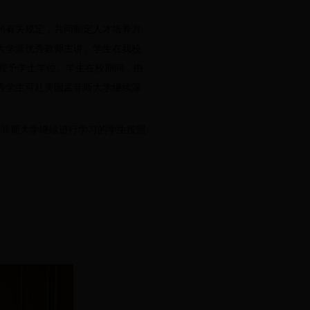
的有关规定，共同制定人才培养方
大学派优秀教师主讲。学生在我校
，授予学士学位。学生在校期间，由
秀学生可赴美国孟菲斯大学继续深
孟菲斯大学继续进行学习的学生按照