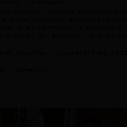
处于先进地位，已通过国家专业认证。
照合作办学协议投入技术、师资等教育资源，按照双方国家教育主管部门
、教学管理与考核，强化英语语言学习，部分专业核心课程由美国孟菲斯
合格后，颁发bet备用网址365777本科毕业证书，符合学位授予条件者
进行测试和学习评估，英语达到美方规定的要求、并有一定经济能力的优
人，学制四年。根据学生培养成本，按山东省物价局核准的标准收费，到美国
365777，我们将助您实现梦想！
b.com