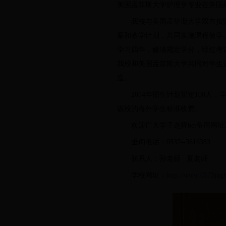
美国孟菲斯大学护理学专业在美国
我校与美国孟菲斯大学双方按
案和教学计划，共同实施课程教学
学习四年，修满规定学分，经过考试
我校和美国孟菲斯大学共同对学生
造。
2014年招生计划暂定100
该校的海外学生标准收费。
欢迎广大学子选择bet备用网址
垂询电话：0537--3616383
联系人：孙老师 夏老师
学校网址：
http://www.0573jxg