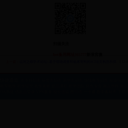
扫描关注
bet备用网址365777
新浪官微
上一篇：
运河之都学术论坛--基于现场调查和临床资料的SCI论文构思和撰…
[ 12-0
快捷通道:
本专科招生
研究生招生
留学生招生
继续教育招生
就业信息
教育教学
科学研究
教学名师
精品课程
教学团队
特色专业
重点学科
重点
OA系统
信息员登录
VPN服务
校长信箱
图书馆
一卡通
教学素材库
下载