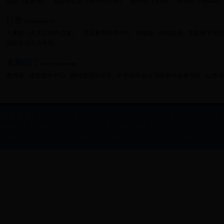
纪委（监察室）
党委办公室（学院办公室）
组织部（党校）
宣传部（统战部
行政
Administration
人事处（人才工作办公室）
高等教育研究中心
科研处
研究生处
实践教学管
国际交流与合作部
直属部门
Direct Department
图书馆
信息技术中心
期刊管理办公室
中华医学会行为医学分会秘书处
山东
快捷通道:
本专科招生
研究生招生
留学生招生
继续教育招生
就业信息
教育教学
科学研究
教学名师
精品课程
教学团队
特色专业
重点学科
重点
OA系统
信息员登录
VPN服务
校长信箱
图书馆
一卡通
教学素材库
下载