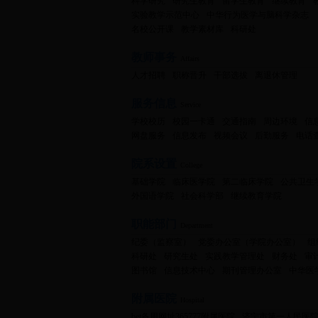
科学研究
研究生教育
留学生教育
继续教育
实验教学示范中心
中华行为医学与脑科学杂志
名校公开课
教学素材库
科研处
教师事务
Affairs
人才招聘
职称晋升
干部选拔
离退休管理
服务信息
Service
学校校历
校园一卡通
交通指南
周边环境
信
网盘服务
信息发布
视频会议
后勤服务
电话
院系设置
College
基础学院
临床医学院
第二临床学院
公共卫生
外国语学院
社会科学部
继续教育学院
职能部门
Department
纪委（监察室）
党委办公室（学院办公室）
组
科研处
研究生处
实践教学管理处
财务处
审
图书馆
信息技术中心
期刊管理办公室
中华医
附属医院
Hospital
bet备用网址365777附属医院
济宁市第一人民医