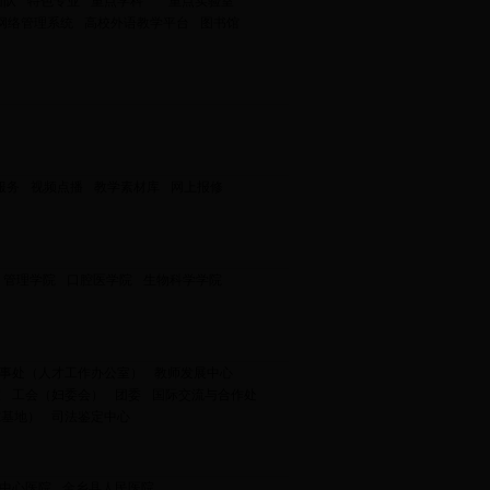
团队
特色专业
重点学科
重点实验室
网络管理系统
高校外语教学平台
图书馆
服务
视频点播
教学素材库
网上报修
管理学院
口腔医学院
生物科学学院
事处（人才工作办公室）
教师发展中心
室
工会（妇委会）
团委
国际交流与合作处
究基地）
司法鉴定中心
中心医院
金乡县人民医院