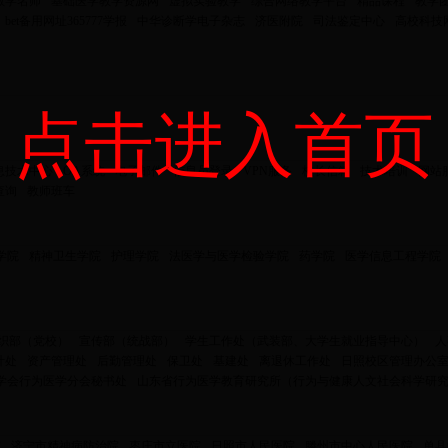
教学名师
基础医学教学资源网
虚拟实验教学
综合网络教学平台
精品课程
教学
bet备用网址365777学报
中华诊断学电子杂志
济医附院
司法鉴定中心
高校科技
点击进入首页
息技术中心
OA系统
电子邮件
信息员登录
VPN服务
校长信箱
技术培训
网站
查询
教师班车
学院
精神卫生学院
护理学院
法医学与医学检验学院
药学院
医学信息工程学院
织部（党校）
宣传部（统战部）
学生工作处（武装部、大学生就业指导中心）
人
计处
资产管理处
后勤管理处
保卫处
基建处
离退休工作处
日照校区管理办公
学会行为医学分会秘书处
山东省行为医学教育研究所（行为与健康人文社会科学研
院
济宁市精神病防治院
枣庄市立医院
日照市人民医院
滕州市中心人民医院
单县