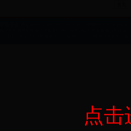
首页
快捷通道:
本专科招生
研究生招生
留学生招生
继续教育招生
就业信息
教育教学
科学研究
教学名师
精品课程
教学团队
特色专业
重点学科
重点
OA系统
信息员登录
VPN服务
校长信箱
图书馆
一卡通
教学素材库
下载
点击